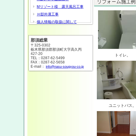
Mリゾート様 露天風呂工事
Ｈ邸外溝工事
個人情報の取扱に関して
那須総業
〒325-0302
栃木県那須郡那須町大字高久丙
427-20
トイレ。
TEL：0287-62-5499
FAX：0287-62-5658
E-mail：
info@nasu-sougyou-co.jp
ユニットバス